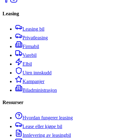
Leasing
Leasing bil
Privatleasing
Firmabil
Varebil
Elbil
Uten innskudd
Kampanjer
Biladministrasjon
Ressurser
Hvordan fungerer leasing
Lease eller kjøpe bil
Innlevering av leasingbil