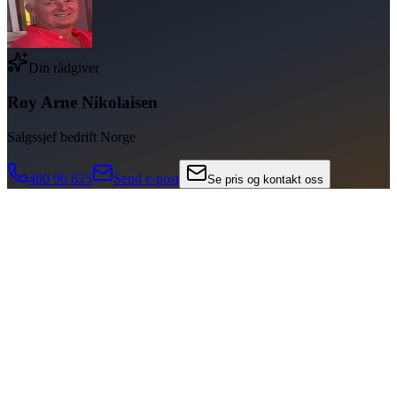
Din rådgiver
Roy Arne Nikolaisen
Salgssjef bedrift Norge
400 96 825
Send e-post
Se pris og kontakt oss