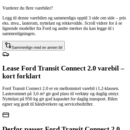
Vurderer du flere varebiler?
Legg til denne varebilen og sammenlign opptil 3 side om side – pris
eks. mva., lasterom, nyttelast og rekkevidde. Scroll videre for å se
lignende modeller fra Ford og andre merker du kan legge til i
sammenligningen.
Sammenlign med en annen bil
Lease Ford Transit Connect 2.0 varebil –
kort forklart
Ford Transit Connect 2.0 er en mellomstort varebil i L2-klassen.
Lasterommet på 3,6 m³ gir god plass til verktøy og daglig utstyr.
Nyttelast på 950 kg gir god kapasitet for daglig transport. Bilen
egner seg godt til håndverkere og servicebedrifter.
Derfor passer Ford Transit Connect 2.0