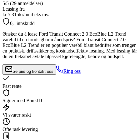
5/5 (29 anmeldelser)
Leasing fra
kr 5 315
kr/mnd
eks mva
0,- innskudd
Ønsker du å lease
Ford Transit Connect 2.0 EcoBlue L2 Trend
varebil til en forutsigbar månedspris?
Ford Transit Connect 2.0
EcoBlue L2 Trend
er en populær varebil blant bedrifter som trenger
en praktisk, driftssikker og kostnadseffektiv løsning. Med leasing får
du en fleksibel avtale tilpasset kjørelengde, behov og budsjett.
Ring oss
Se pris og kontakt oss
Fast rente
Signer med BankID
Vi svarer raskt
Ofte rask levering