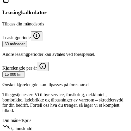
Leasingkalkulator
Tilpass din månedspris
Leasingperiode
60 måneder
Andre leasingperioder kan avtales ved forespørsel.
Kjørelengde per år
15 000 km
Ønsket kjørelengde kan tilpasses på forespørsel.
Tilleggstjenester:
Vi tilbyr service, forsikring, dekkhotell,
bombrikke, ladebrikke og tilpasninger av varerom – skreddersydd
for din bedrift. Fortell oss hva du trenger, så lager vi et komplett
tilbud.
Din månedspris
0,- innskudd