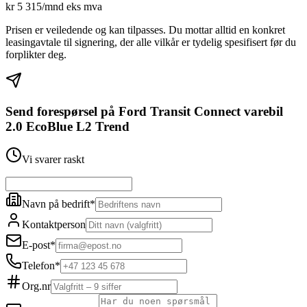
kr
5 315
/mnd eks mva
Prisen er veiledende og kan tilpasses. Du mottar alltid en konkret
leasingavtale til signering, der alle vilkår er tydelig spesifisert før du
forplikter deg.
Send forespørsel på
Ford Transit Connect varebil
2.0 EcoBlue L2 Trend
Vi svarer raskt
Navn på bedrift
*
Kontaktperson
E-post
*
Telefon
*
Org.nr