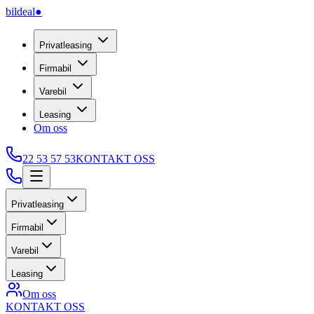
bildeal
●
Privatleasing
Firmabil
Varebil
Leasing
Om oss
22 53 57 53
KONTAKT OSS
Privatleasing
Firmabil
Varebil
Leasing
Om oss
KONTAKT OSS