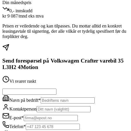
Din månedspris
0,- innskudd
kr
9 087
/mnd eks mva
Prisen er veiledende og kan tilpasses. Du mottar alltid en konkret
leasingavtale til signering, der alle vilkår er tydelig spesifisert før du
forplikter deg.
Send forespørsel på
Volkswagen Crafter varebil 35
L3H2 4Motion
Vi svarer raskt
Navn på bedrift
*
Kontaktperson
E-post
*
Telefon
*