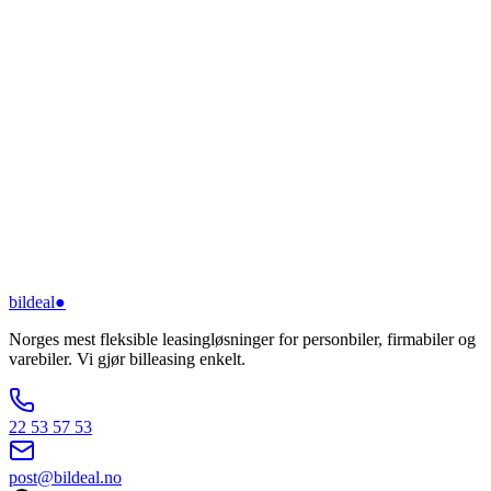
bildeal
●
Norges mest fleksible leasingløsninger for personbiler, firmabiler og
varebiler. Vi gjør billeasing enkelt.
22 53 57 53
post@bildeal.no