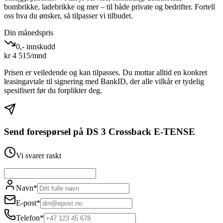
bombrikke, ladebrikke og mer – til både private og bedrifter. Fortell
oss hva du ønsker, så tilpasser vi tilbudet.
Din månedspris
0,- innskudd
kr
4 515
/mnd
Prisen er veiledende og kan tilpasses. Du mottar alltid en konkret
leasingavtale til signering med BankID, der alle vilkår er tydelig
spesifisert før du forplikter deg.
Send forespørsel på
DS 3 Crossback E-TENSE
Vi svarer raskt
Navn
*
E-post
*
Telefon
*