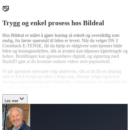
Trygg og enkel prosess hos Bildeal
Hos Bildeal er målet å gjøre leasing så enkelt og oversiktlig som
mulig, fra første spørsmål til bilen er levert. Når du velger DS 3
Crossback E-TENSE, får du hjelp av rådgivere som kjenner både
bilen og leasingmodellen, slik at avtalen kan tilpasses kjørelengde og
behov. Bestillingen kan gjennomføres digitalt, og signering med
BankID gjør at du kommer raskere videre uten papirarbeid.
Vi går gjennom relevante valg underveis, slik at du får en løsning
som er lett å forstå og enkel å følge opp. Mange velger også å se
leasing i sammenheng med forsikring, veiassistanse og vinterhjul for
et mer forutsigbart bilhold.
Les mer