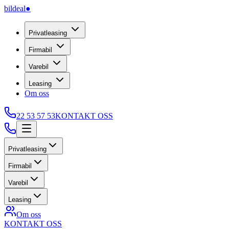
bildeal
●
Privatleasing
Firmabil
Varebil
Leasing
Om oss
22 53 57 53
KONTAKT OSS
Privatleasing
Firmabil
Varebil
Leasing
Om oss
KONTAKT OSS