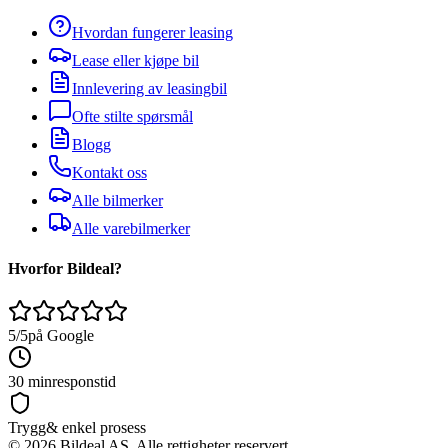
Hvordan fungerer leasing
Lease eller kjøpe bil
Innlevering av leasingbil
Ofte stilte spørsmål
Blogg
Kontakt oss
Alle bilmerker
Alle varebilmerker
Hvorfor Bildeal?
5/5
på Google
30 min
responstid
Trygg
& enkel prosess
©
2026
Bildeal AS. Alle rettigheter reservert.