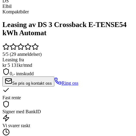
DS
Elbil
Kompaktbiler
Leasing av DS 3 Crossback E-TENSE
54
kWh Automat
5/5 (29 anmeldelser)
Leasing fra
kr 5 131
kr/mnd
0,- innskudd
Ring oss
Se pris og kontakt oss
Fast rente
Signer med BankID
Vi svarer raskt