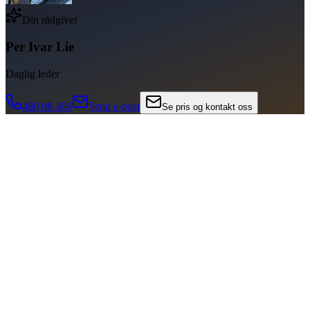
Din rådgiver
Per Ivar Lie
Daglig leder
480 08 466
Send e-post
Se pris og kontakt oss