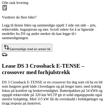
Ofte rask levering
Vurderer du flere biler?
Legg til denne bilen og sammenlign opptil 3 side om side – pris,
rekkevidde, bagasjerom og mer. Scroll videre for å se lignende
modeller fra DS og andre merker du kan legge til i
sammenligningen.
Sammenlign med en annen bil
Lease DS 3 Crossback E-TENSE –
crossover med forhjulstrekk
DS 3 Crossback E-TENSE er en crossover for deg som vil ha en bil
som fungerer godt både i hverdagen og på lengre turer, med tydelig
fokus på komfort og brukervennlighet. Batteripakken på 54 kWh og
oppgitt rekkevidde på 320 km WLTP gir et solid utgangspunkt også
utenfor bykjøring. Med 115 kW får du overskudd i forbikjøringer og
trygg respons på motorvei.