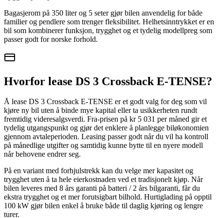
Bagasjerom på 350 liter og 5 seter gjør bilen anvendelig for både
familier og pendlere som trenger fleksibilitet. Helhetsinntrykket er en
bil som kombinerer funksjon, trygghet og et tydelig modellpreg som
passer godt for norske forhold.
Hvorfor lease DS 3 Crossback E-TENSE?
Å lease DS 3 Crossback E-TENSE er et godt valg for deg som vil
kjøre ny bil uten å binde mye kapital eller ta usikkerheten rundt
fremtidig videresalgsverdi. Fra-prisen på kr 5 031 per måned gir et
tydelig utgangspunkt og gjør det enklere å planlegge biløkonomien
gjennom avtaleperioden. Leasing passer godt når du vil ha kontroll
på månedlige utgifter og samtidig kunne bytte til en nyere modell
når behovene endrer seg.
På en variant med forhjulstrekk kan du velge mer kapasitet og
trygghet uten å ta hele eierkostnaden ved et tradisjonelt kjøp. Når
bilen leveres med 8 års garanti på batteri / 2 års bilgaranti, får du
ekstra trygghet og et mer forutsigbart bilhold. Hurtiglading på opptil
100 kW gjør bilen enkel å bruke både til daglig kjøring og lengre
turer.