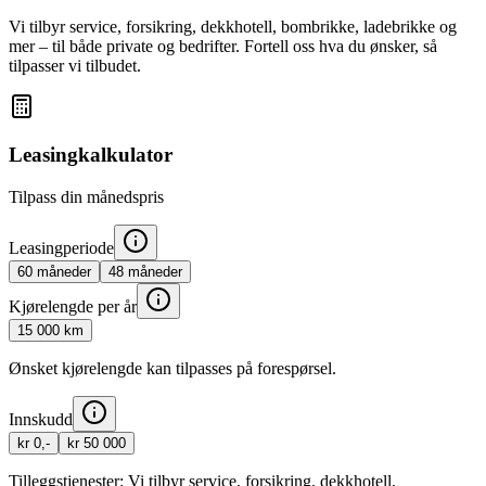
Vi tilbyr service, forsikring, dekkhotell, bombrikke, ladebrikke og
mer – til både private og bedrifter. Fortell oss hva du ønsker, så
tilpasser vi tilbudet.
Leasingkalkulator
Tilpass din månedspris
Leasingperiode
60
måneder
48
måneder
Kjørelengde per år
15 000
km
Ønsket kjørelengde kan tilpasses på forespørsel.
Innskudd
kr 0,-
kr 50 000
Tilleggstjenester:
Vi tilbyr service, forsikring, dekkhotell,