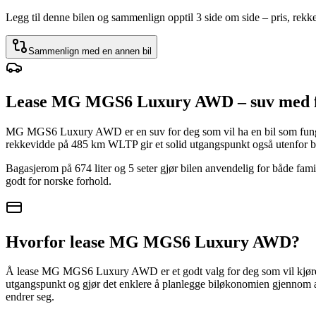
Legg til denne bilen og sammenlign opptil 3 side om side – pris, rek
Sammenlign med en annen bil
Lease MG MGS6 Luxury AWD – suv med fi
MG MGS6 Luxury AWD er en suv for deg som vil ha en bil som fungere
rekkevidde på 485 km WLTP gir et solid utgangspunkt også utenfor b
Bagasjerom på 674 liter og 5 seter gjør bilen anvendelig for både fami
godt for norske forhold.
Hvorfor lease MG MGS6 Luxury AWD?
Å lease MG MGS6 Luxury AWD er et godt valg for deg som vil kjøre ny 
utgangspunkt og gjør det enklere å planlegge biløkonomien gjennom av
endrer seg.