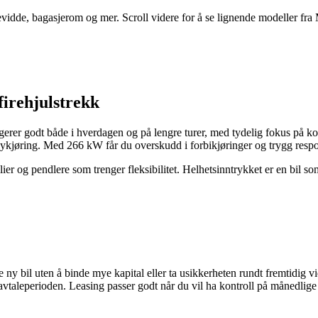
kevidde, bagasjerom og mer. Scroll videre for å se lignende modeller fr
rehjulstrekk
r godt både i hverdagen og på lengre turer, med tydelig fokus på ko
ykjøring. Med 266 kW får du overskudd i forbikjøringer og trygg resp
lier og pendlere som trenger fleksibilitet. Helhetsinntrykket er en bil 
bil uten å binde mye kapital eller ta usikkerheten rundt fremtidig vid
taleperioden. Leasing passer godt når du vil ha kontroll på månedlige 