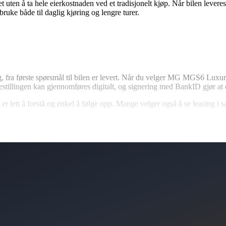
 uten å ta hele eierkostnaden ved et tradisjonelt kjøp. Når bilen levere
bruke både til daglig kjøring og lengre turer.
lig, fra første spørsmål til bilen er levert. Når du velger MG MGS6 Lux
Bestillingen kan gjennomføres digitalt, og signering med BankID gjør at
 er lett å forstå og enkel å følge opp. Mange velger også å se leasing i