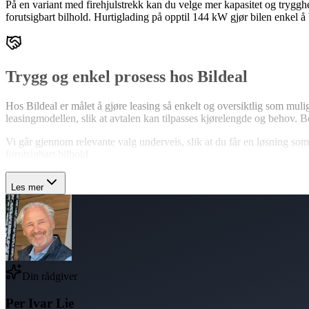
På en variant med firehjulstrekk kan du velge mer kapasitet og trygghet
forutsigbart bilhold. Hurtiglading på opptil 144 kW gjør bilen enkel å 
Trygg og enkel prosess hos Bildeal
Hos Bildeal er målet å gjøre leasing så enkelt og oversiktlig som mu
leasingmodellen, slik at avtalen kan tilpasses kjørelengde og behov. 
Vi går gjennom relevante valg underveis, slik at du får en løsning som
forutsigbart bilhold.
Les mer
Din rådgiver
Per Ivar Lie