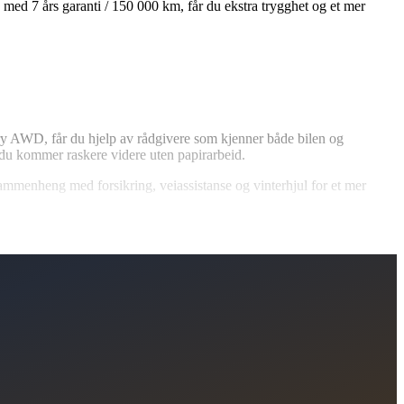
s med 7 års garanti / 150 000 km, får du ekstra trygghet og et mer
ury AWD, får du hjelp av rådgivere som kjenner både bilen og
 du kommer raskere videre uten papirarbeid.
 sammenheng med forsikring, veiassistanse og vinterhjul for et mer