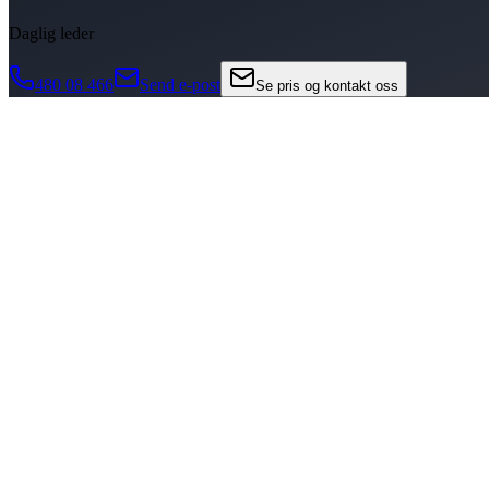
Daglig leder
480 08 466
Send e-post
Se pris og kontakt oss