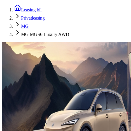
Leasing bil
Privatleasing
MG
MG MGS6 Luxury AWD