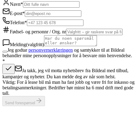
Navn
*
E-post
*
Telefon
*
Fødsel- og personnr / Org. nr
Melding
(valgfritt)
Jeg godtar
personvernerklæringen
og samtykker til at Bildeal
behandler mine personopplysninger for å besvare min henvendelse.
*
Ja takk, jeg vil motta nyhetsbrev fra Bildeal med tilbud,
kampanjer og nyheter. Du kan melde deg av når som helst.
Viktig: For å lease bil må man ha fast jobb og være fri for inkasso og
betalingsanmerkninger. Bedrifter bør minst ha 6 mnd drift med gode
tall.
Send forespørsel