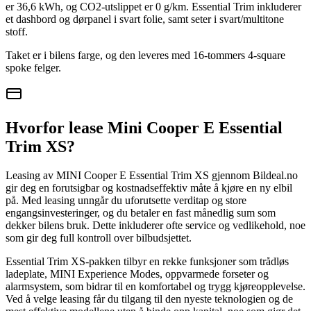
er 36,6 kWh, og CO2-utslippet er 0 g/km. Essential Trim inkluderer
et dashbord og dørpanel i svart folie, samt seter i svart/multitone
stoff.
Taket er i bilens farge, og den leveres med 16-tommers 4-square
spoke felger.
Hvorfor lease Mini Cooper E Essential
Trim XS?
Leasing av MINI Cooper E Essential Trim XS gjennom Bildeal.no
gir deg en forutsigbar og kostnadseffektiv måte å kjøre en ny elbil
på. Med leasing unngår du uforutsette verditap og store
engangsinvesteringer, og du betaler en fast månedlig sum som
dekker bilens bruk. Dette inkluderer ofte service og vedlikehold, noe
som gir deg full kontroll over bilbudsjettet.
Essential Trim XS-pakken tilbyr en rekke funksjoner som trådløs
ladeplate, MINI Experience Modes, oppvarmede forseter og
alarmsystem, som bidrar til en komfortabel og trygg kjøreopplevelse.
Ved å velge leasing får du tilgang til den nyeste teknologien og de