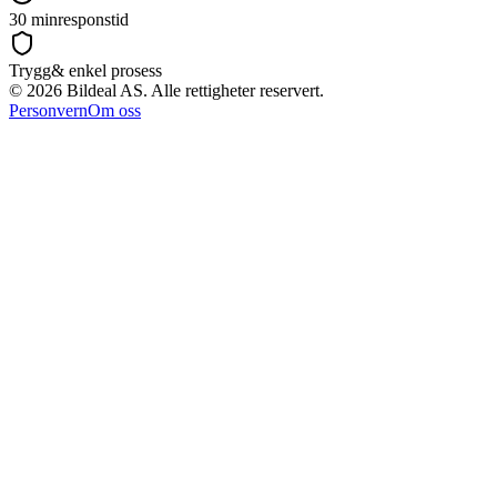
30 min
responstid
Trygg
& enkel prosess
©
2026
Bildeal AS. Alle rettigheter reservert.
Personvern
Om oss