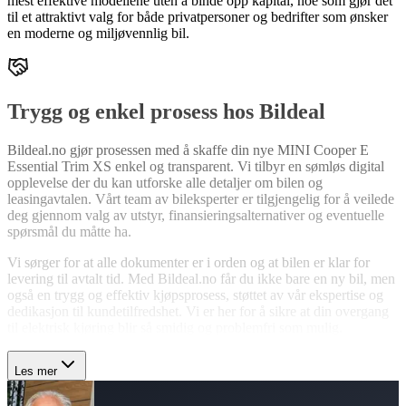
mest effektive modellene uten å binde opp kapital, noe som gjør det
til et attraktivt valg for både privatpersoner og bedrifter som ønsker
en moderne og miljøvennlig bil.
Trygg og enkel prosess hos Bildeal
Bildeal.no gjør prosessen med å skaffe din nye MINI Cooper E
Essential Trim XS enkel og transparent. Vi tilbyr en sømløs digital
opplevelse der du kan utforske alle detaljer om bilen og
leasingavtalen. Vårt team av bileksperter er tilgjengelig for å veilede
deg gjennom valg av utstyr, finansieringsalternativer og eventuelle
spørsmål du måtte ha.
Vi sørger for at alle dokumenter er i orden og at bilen er klar for
levering til avtalt tid. Med Bildeal.no får du ikke bare en ny bil, men
også en trygg og effektiv kjøpsprosess, støttet av vår ekspertise og
dedikasjon til kundetilfredshet. Vi er her for å sikre at din overgang
til elektrisk kjøring blir så smidig og problemfri som mulig.
Les mer