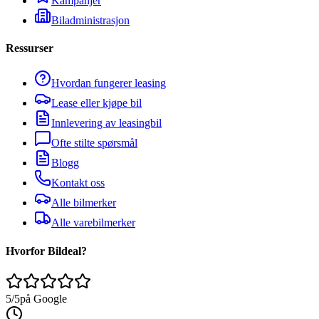
Kampanjer
Biladministrasjon
Ressurser
Hvordan fungerer leasing
Lease eller kjøpe bil
Innlevering av leasingbil
Ofte stilte spørsmål
Blogg
Kontakt oss
Alle bilmerker
Alle varebilmerker
Hvorfor Bildeal?
5/5
på Google