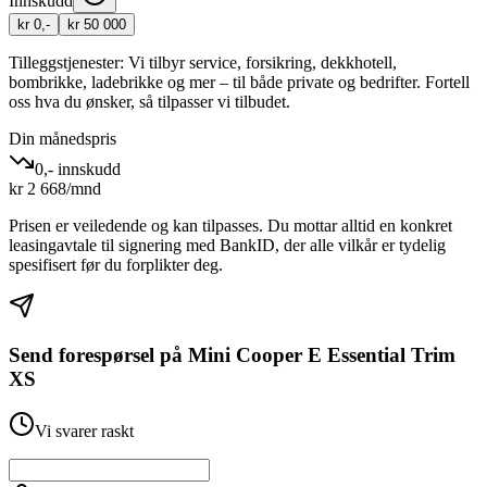
Innskudd
kr 0,-
kr 50 000
Tilleggstjenester:
Vi tilbyr service, forsikring, dekkhotell,
bombrikke, ladebrikke og mer – til både private og bedrifter. Fortell
oss hva du ønsker, så tilpasser vi tilbudet.
Din månedspris
0,- innskudd
kr
2 668
/mnd
Prisen er veiledende og kan tilpasses. Du mottar alltid en konkret
leasingavtale til signering med BankID, der alle vilkår er tydelig
spesifisert før du forplikter deg.
Send forespørsel på
Mini Cooper E Essential Trim
XS
Vi svarer raskt