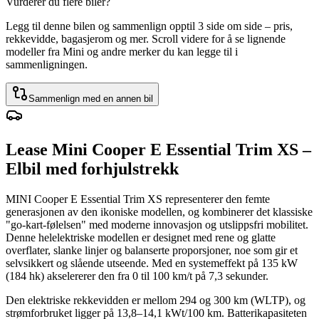
Vurderer du flere biler?
Legg til denne bilen og sammenlign opptil 3 side om side – pris,
rekkevidde, bagasjerom og mer. Scroll videre for å se lignende
modeller fra Mini og andre merker du kan legge til i
sammenligningen.
Sammenlign med en annen bil
Lease Mini Cooper E Essential Trim XS –
Elbil med forhjulstrekk
MINI Cooper E Essential Trim XS representerer den femte
generasjonen av den ikoniske modellen, og kombinerer det klassiske
"go-kart-følelsen" med moderne innovasjon og utslippsfri mobilitet.
Denne helelektriske modellen er designet med rene og glatte
overflater, slanke linjer og balanserte proporsjoner, noe som gir et
selvsikkert og slående utseende. Med en systemeffekt på 135 kW
(184 hk) akselererer den fra 0 til 100 km/t på 7,3 sekunder.
Den elektriske rekkevidden er mellom 294 og 300 km (WLTP), og
strømforbruket ligger på 13,8–14,1 kWt/100 km. Batterikapasiteten