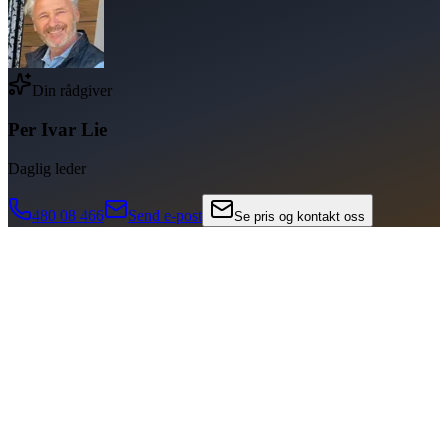
Din rådgiver
Per Ivar Lie
Daglig leder
480 08 466
Send e-post
Se pris og kontakt oss