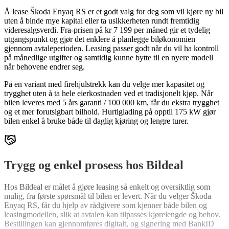
Å lease Škoda Enyaq RS er et godt valg for deg som vil kjøre ny bil
uten å binde mye kapital eller ta usikkerheten rundt fremtidig
videresalgsverdi. Fra-prisen på kr 7 199 per måned gir et tydelig
utgangspunkt og gjør det enklere å planlegge biløkonomien
gjennom avtaleperioden. Leasing passer godt når du vil ha kontroll
på månedlige utgifter og samtidig kunne bytte til en nyere modell
når behovene endrer seg.
På en variant med firehjulstrekk kan du velge mer kapasitet og
trygghet uten å ta hele eierkostnaden ved et tradisjonelt kjøp. Når
bilen leveres med 5 års garanti / 100 000 km, får du ekstra trygghet
og et mer forutsigbart bilhold. Hurtiglading på opptil 175 kW gjør
bilen enkel å bruke både til daglig kjøring og lengre turer.
Trygg og enkel prosess hos Bildeal
Hos Bildeal er målet å gjøre leasing så enkelt og oversiktlig som
mulig, fra første spørsmål til bilen er levert. Når du velger Škoda
Enyaq RS, får du hjelp av rådgivere som kjenner både bilen og
leasingmodellen, slik at avtalen kan tilpasses kjørelengde og behov.
Bestillingen kan gjennomføres digitalt, og signering med BankID