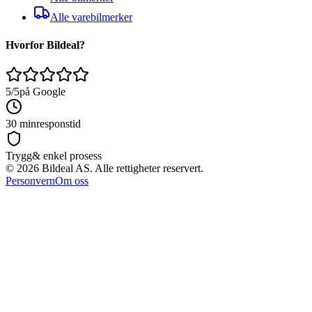
Alle varebilmerker
Hvorfor Bildeal?
5/5
på Google
30 min
responstid
Trygg
& enkel prosess
©
2026
Bildeal AS. Alle rettigheter reservert.
Personvern
Om oss