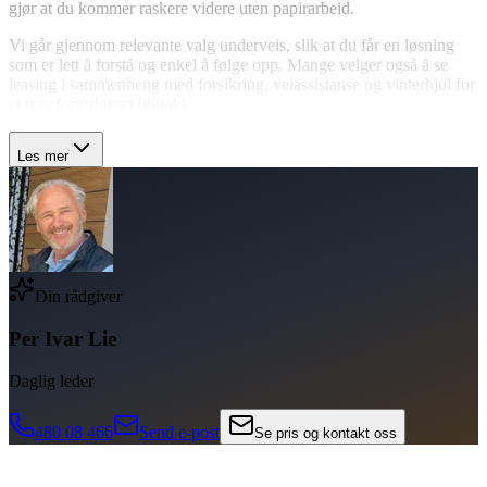
gjør at du kommer raskere videre uten papirarbeid.
Vi går gjennom relevante valg underveis, slik at du får en løsning
som er lett å forstå og enkel å følge opp. Mange velger også å se
leasing i sammenheng med forsikring, veiassistanse og vinterhjul for
et mer forutsigbart bilhold.
Les mer
Din rådgiver
Per Ivar Lie
Daglig leder
480 08 466
Send e-post
Se pris og kontakt oss