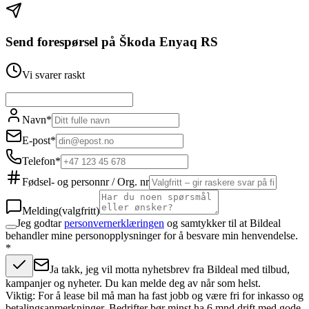
Send forespørsel på
Škoda Enyaq RS
Vi svarer raskt
Navn
*
E-post
*
Telefon
*
Fødsel- og personnr / Org. nr
Melding
(valgfritt)
Jeg godtar
personvernerklæringen
og samtykker til at Bildeal
behandler mine personopplysninger for å besvare min henvendelse.
*
Ja takk, jeg vil motta nyhetsbrev fra Bildeal med tilbud,
kampanjer og nyheter. Du kan melde deg av når som helst.
Viktig: For å lease bil må man ha fast jobb og være fri for inkasso og
betalingsanmerkninger. Bedrifter bør minst ha 6 mnd drift med gode