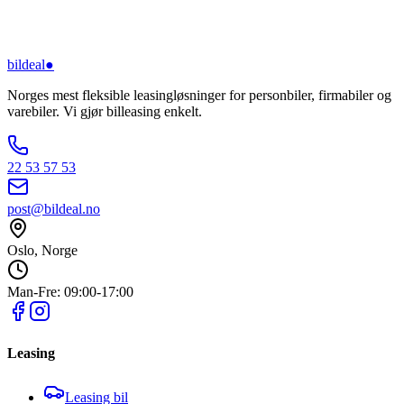
bildeal
●
Norges mest fleksible leasingløsninger for personbiler, firmabiler og
varebiler. Vi gjør billeasing enkelt.
22 53 57 53
post@bildeal.no
Oslo, Norge
Man-Fre: 09:00-17:00
Leasing
Leasing bil