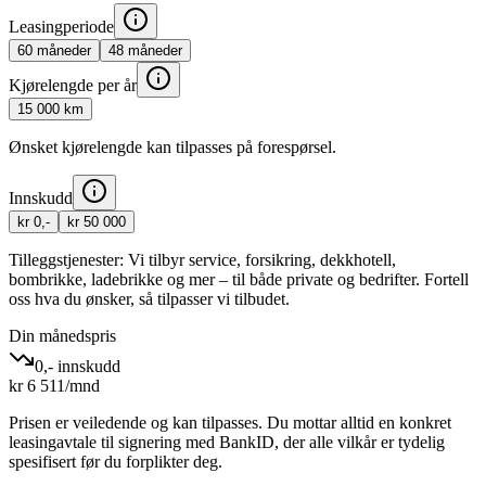
Leasingperiode
60
måneder
48
måneder
Kjørelengde per år
15 000
km
Ønsket kjørelengde kan tilpasses på forespørsel.
Innskudd
kr 0,-
kr 50 000
Tilleggstjenester:
Vi tilbyr service, forsikring, dekkhotell,
bombrikke, ladebrikke og mer – til både private og bedrifter. Fortell
oss hva du ønsker, så tilpasser vi tilbudet.
Din månedspris
0,- innskudd
kr
6 511
/mnd
Prisen er veiledende og kan tilpasses. Du mottar alltid en konkret
leasingavtale til signering med BankID, der alle vilkår er tydelig
spesifisert før du forplikter deg.