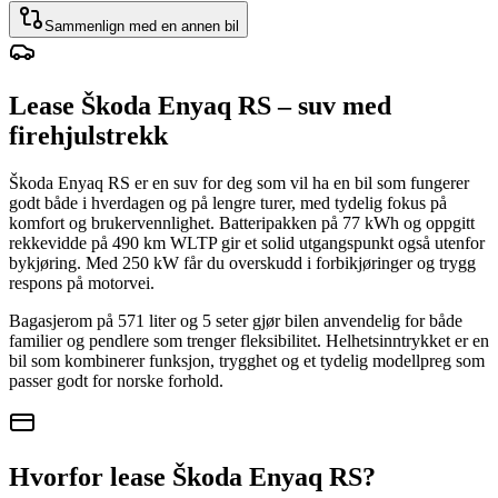
Sammenlign med en annen bil
Lease Škoda Enyaq RS – suv med
firehjulstrekk
Škoda Enyaq RS er en suv for deg som vil ha en bil som fungerer
godt både i hverdagen og på lengre turer, med tydelig fokus på
komfort og brukervennlighet. Batteripakken på 77 kWh og oppgitt
rekkevidde på 490 km WLTP gir et solid utgangspunkt også utenfor
bykjøring. Med 250 kW får du overskudd i forbikjøringer og trygg
respons på motorvei.
Bagasjerom på 571 liter og 5 seter gjør bilen anvendelig for både
familier og pendlere som trenger fleksibilitet. Helhetsinntrykket er en
bil som kombinerer funksjon, trygghet og et tydelig modellpreg som
passer godt for norske forhold.
Hvorfor lease Škoda Enyaq RS?