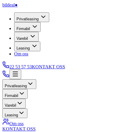
bildeal
●
Privatleasing
Firmabil
Varebil
Leasing
Om oss
22 53 57 53
KONTAKT OSS
Privatleasing
Firmabil
Varebil
Leasing
Om oss
KONTAKT OSS