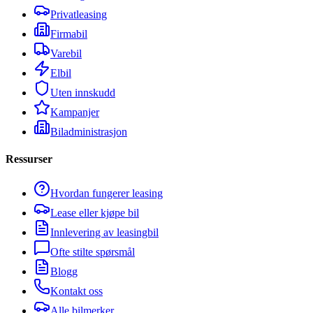
Privatleasing
Firmabil
Varebil
Elbil
Uten innskudd
Kampanjer
Biladministrasjon
Ressurser
Hvordan fungerer leasing
Lease eller kjøpe bil
Innlevering av leasingbil
Ofte stilte spørsmål
Blogg
Kontakt oss
Alle bilmerker