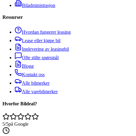
Biladministrasjon
Ressurser
Hvordan fungerer leasing
Lease eller kjøpe bil
Innlevering av leasingbil
Ofte stilte spørsmål
Blogg
Kontakt oss
Alle bilmerker
Alle varebilmerker
Hvorfor Bildeal?
5/5
på Google