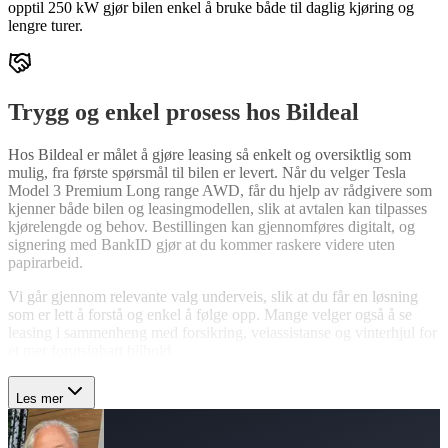
opptil 250 kW gjør bilen enkel å bruke både til daglig kjøring og
lengre turer.
Trygg og enkel prosess hos Bildeal
Hos Bildeal er målet å gjøre leasing så enkelt og oversiktlig som
mulig, fra første spørsmål til bilen er levert. Når du velger Tesla
Model 3 Premium Long range AWD, får du hjelp av rådgivere som
kjenner både bilen og leasingmodellen, slik at avtalen kan tilpasses
kjørelengde og behov. Bestillingen kan gjennomføres digitalt, og
signering med BankID gjør at du kommer raskere videre uten
papirarbeid.
Vi går gjennom relevante valg underveis, slik at du får en løsning
som er lett å forstå og enkel å følge opp. Mange velger også å se
leasing i sammenheng med forsikring, veiassistanse og vinterhjul for
et mer forutsigbart bilhold.
Les mer