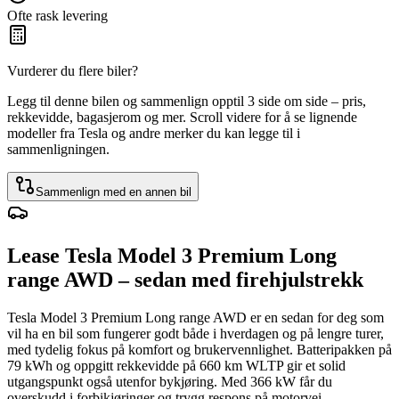
Ofte rask levering
Vurderer du flere biler?
Legg til denne bilen og sammenlign opptil 3 side om side – pris,
rekkevidde, bagasjerom og mer. Scroll videre for å se lignende
modeller fra Tesla og andre merker du kan legge til i
sammenligningen.
Sammenlign med en annen bil
Lease Tesla Model 3 Premium Long
range AWD – sedan med firehjulstrekk
Tesla Model 3 Premium Long range AWD er en sedan for deg som
vil ha en bil som fungerer godt både i hverdagen og på lengre turer,
med tydelig fokus på komfort og brukervennlighet. Batteripakken på
79 kWh og oppgitt rekkevidde på 660 km WLTP gir et solid
utgangspunkt også utenfor bykjøring. Med 366 kW får du
overskudd i forbikjøringer og trygg respons på motorvei.