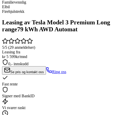
Familievennlig
Elbil
Firehjulstrekk
Leasing av Tesla Model 3 Premium Long
range
79 kWh AWD Automat
5/5 (29 anmeldelser)
Leasing fra
kr 5 599
kr/mnd
0,- innskudd
Ring oss
Se pris og kontakt oss
Fast rente
Signer med BankID
Vi svarer raskt