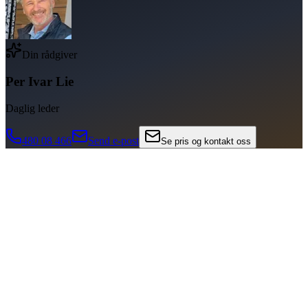
Din rådgiver
Per Ivar Lie
Daglig leder
480 08 466
Send e-post
Se pris og kontakt oss