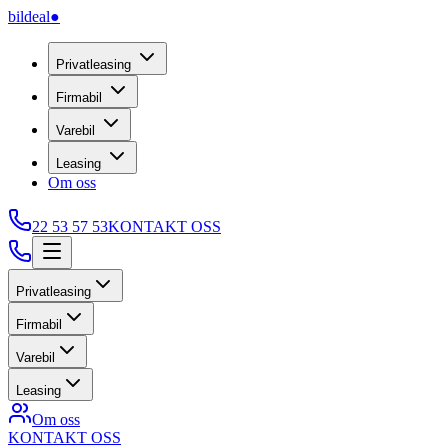
bildeal
●
Privatleasing
Firmabil
Varebil
Leasing
Om oss
22 53 57 53
KONTAKT OSS
Privatleasing
Firmabil
Varebil
Leasing
Om oss
KONTAKT OSS