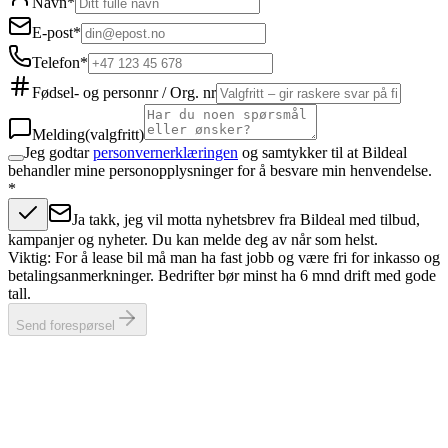
Navn
*
E-post
*
Telefon
*
Fødsel- og personnr / Org. nr
Melding
(valgfritt)
Jeg godtar
personvernerklæringen
og samtykker til at Bildeal
behandler mine personopplysninger for å besvare min henvendelse.
*
Ja takk, jeg vil motta nyhetsbrev fra Bildeal med tilbud,
kampanjer og nyheter. Du kan melde deg av når som helst.
Viktig: For å lease bil må man ha fast jobb og være fri for inkasso og
betalingsanmerkninger. Bedrifter bør minst ha 6 mnd drift med gode
tall.
Send forespørsel