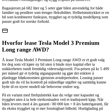
Bagasjerom på 682 liter og 5 seter gjør bilen anvendelig for både
familier og pendlere som trenger fleksibilitet. Helhetsinntrykket er en
bil som kombinerer funksjon, trygghet og et tydelig modellpreg som
passer godt for norske forhold.
Hvorfor lease Tesla Model 3 Premium
Long range AWD?
Å lease Tesla Model 3 Premium Long range AWD er et godt valg
for deg som vil kjøre ny bil uten å binde mye kapital eller ta
usikkerheten rundt fremtidig videresalgsverdi. Fra-prisen på kr 5 499
per måned gir et tydelig utgangspunkt og gjør det enklere å
planlegge biløkonomien gjennom avtaleperioden. Leasing passer
godt når du vil ha kontroll på månedlige utgifter og samtidig kunne
bytte til en nyere modell når behovene endrer seg.
På en variant med firehjulstrekk kan du velge mer kapasitet og
trygghet uten å ta hele eierkostnaden ved et tradisjonelt kjøp. Når
bilen leveres med 4 års garanti / 80 000 km + 8 års batterigaranti, får
du ekstra trygghet og et mer forutsigbart bilhold. Hurtiglading på