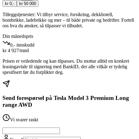
kr 0,-
kr 50 000
Tilleggstjenester:
Vi tilbyr service, forsikring, dekkhotell,
bombrikke, ladebrikke og mer – til både private og bedrifter. Fortell
oss hva du ønsker, så tilpasser vi tilbudet.
Din månedspris
0,- innskudd
kr
4 927
/mnd
Prisen er veiledende og kan tilpasses. Du mottar alltid en konkret
leasingavtale til signering med BankID, der alle vilkår er tydelig
spesifisert før du forplikter deg.
Send forespørsel på
Tesla Model 3 Premium Long
range AWD
Vi svarer raskt